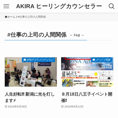
AKIRA ヒーリングカウンセラー
ホーム
#仕事の上司の人間関係
#仕事の上司の人間関係
– tag –
DNAアクティベーション
イベント情報
人生好転❗️❗️ 新潟に光を灯し
８月18日八王子イベント開
ます⚡️
催❗️
2024年9月29日
2024年8月12日