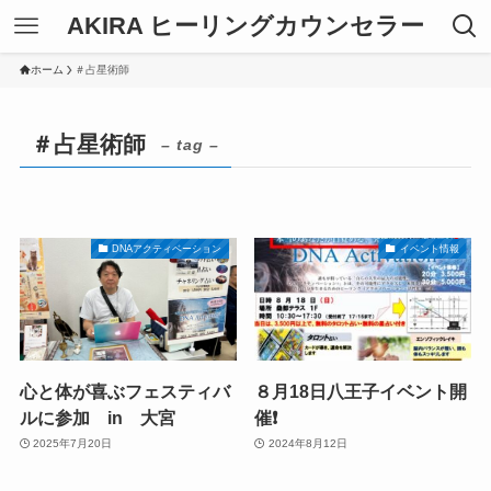
AKIRA ヒーリングカウンセラー
ホーム
＃占星術師
＃占星術師
– tag –
DNAアクティベーション
イベント情報
心と体が喜ぶフェスティバ
８月18日八王子イベント開
ルに参加 in 大宮
催❗️
2025年7月20日
2024年8月12日